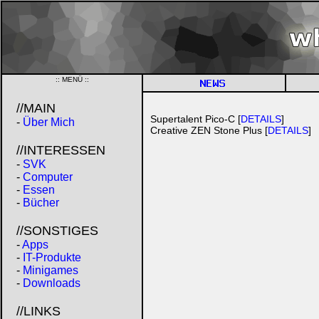
:: MENÜ ::
//MAIN
Supertalent Pico-C [
DETAILS
]
-
Über Mich
Creative ZEN Stone Plus [
DETAILS
]
//INTERESSEN
-
SVK
-
Computer
-
Essen
-
Bücher
//SONSTIGES
-
Apps
-
IT-Produkte
-
Minigames
-
Downloads
//LINKS