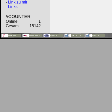
-
Link zu mir
-
Links
//COUNTER
Online:
1
Gesamt:
15142