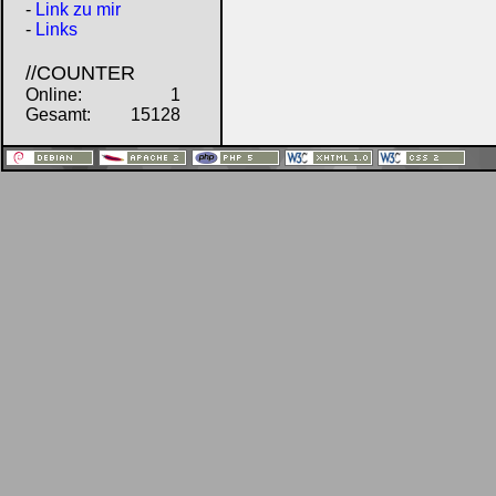
-
Link zu mir
-
Links
//COUNTER
Online:
1
Gesamt:
15128