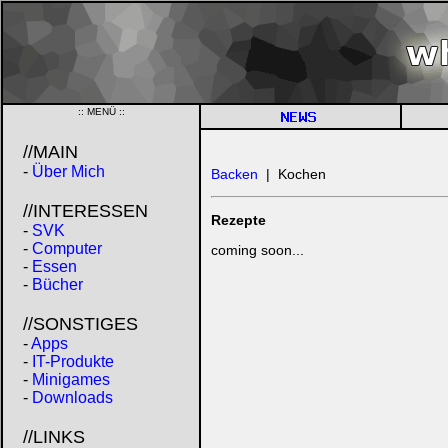
:: MENÜ ::
//MAIN
-
Über Mich
Backen
| Kochen
//INTERESSEN
Rezepte
-
SVK
-
Computer
coming soon...
-
Essen
-
Rezept1
-
Bücher
-
Rezept2
//SONSTIGES
-
Rezept3
-
Apps
-
IT-Produkte
-
Minigames
-
Downloads
//LINKS